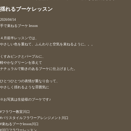
揺れるブーケレッスン
2026/04/14
手で束ねるブーケ lesson
４月前半レッスンでは、
やさしい色を重ねて、ふんわりと空気を束ねるように。。。
くすみピンクとパープルに、
軽やかなグリーンを添えて
ナチュラルで動きのあるブーケに仕上げました。
ひとつひとつの表情が重なり合って、
やさしく揺れるような雰囲気に
※お写真は生徒様のブーケです♪
#フラワー教室川口
#パリスタイルフラワーアレンジメント川口
#束ねるブーケlesson川口
#川口フラワーレッスン