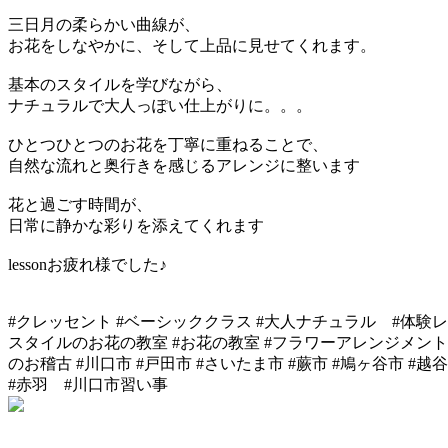
三日月の柔らかい曲線が、
お花をしなやかに、そして上品に見せてくれます。
基本のスタイルを学びながら、
ナチュラルで大人っぽい仕上がりに。。。
ひとつひとつのお花を丁寧に重ねることで、
自然な流れと奥行きを感じるアレンジに整います
花と過ごす時間が、
日常に静かな彩りを添えてくれます
lessonお疲れ様でした♪
#クレッセント #ベーシッククラス #大人ナチュラル #体験レ
スタイルのお花の教室 #お花の教室 #フラワーアレンジメント 
のお稽古 #川口市 #戸田市 #さいたま市 #蕨市 #鳩ヶ谷市 #
#赤羽 #川口市習い事