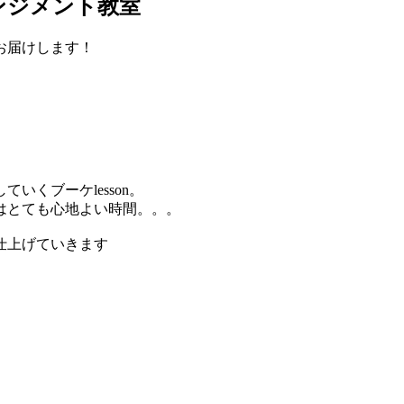
ンジメント教室
お届けします！
くブーケlesson。
はとても心地よい時間。。。
仕上げていきます