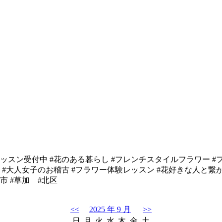
ッスン受付中 #花のある暮らし #フレンチスタイルフラワー #フ
#大人女子のお稽古 #フラワー体験レッスン #花好きな人と繋がり
越谷市 #草加 #北区
<<
2025 年 9 月
>>
日
月
火
水
木
金
土