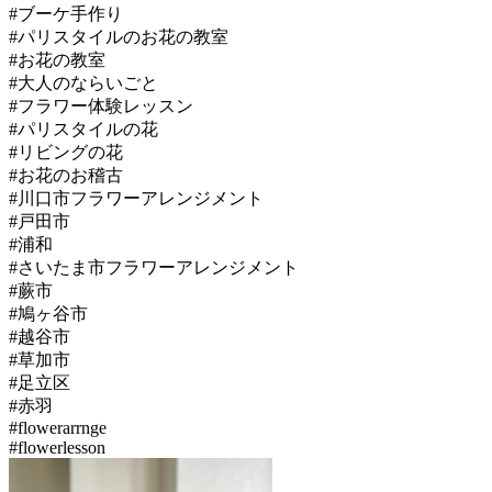
#ブーケ手作り
#パリスタイルのお花の教室
#お花の教室
#大人のならいごと
#フラワー体験レッスン
#パリスタイルの花
#リビングの花
#お花のお稽古
#川口市フラワーアレンジメント
#戸田市
#浦和
#さいたま市フラワーアレンジメント
#蕨市
#鳩ヶ谷市
#越谷市
#草加市
#足立区
#赤羽
#flowerarrnge
#flowerlesson