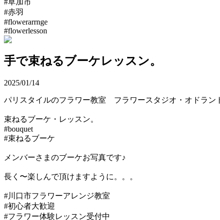
#草加市
#赤羽
#flowerarrnge
#flowerlesson
手で束ねるブーケレッスン。
2025/01/14
パリスタイルのフラワー教室 フラワースタジオ・オドラ
束ねるブーケ・レッスン。
#bouquet
#束ねるブーケ
メンバーさまのブーケお写真です♪
長く〜楽しんで頂けますように。。。
#川口市フラワーアレンジ教室
#初心者大歓迎
#フラワー体験レッスン受付中