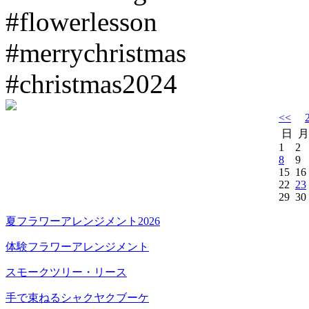
#flowerlesson
#merrychristmas
#christmas2024
<<
日
月
1
2
8
9
15
16
22
23
29
30
夏フラワーアレンジメント2026
体験フラワーアレンジメント
スモークツリー・リース
手で束ねるシャクヤクブーケ