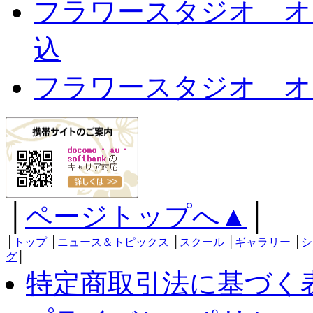
フラワースタジオ オ
込
フラワースタジオ オ
│
ページトップへ▲
│
│
トップ
│
ニュース＆トピックス
│
スクール
│
ギャラリー
│
シ
グ
│
特定商取引法に基づく