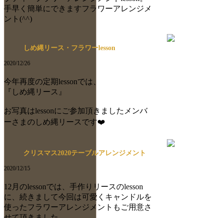
手早く簡単にできますフラワーアレンジメ
ント(^^)
しめ縄リース・フラワーlesson
2020/12/26
今年再度の定期lessonでは、
『しめ縄リース』
お写真はlessonにご参加頂きましたメンバ
ーさまのしめ縄リースです❤️
クリスマス2020テーブルアレンジメント
2020/12/15
12月のlessonでは、手作りリースのlesson
に、続きまして今回は可愛くキャンドルを
使ったフラワーアレンジメントもご用意さ
せて頂きました。