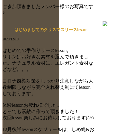
ご参加頂きましたメンバー様のお写真です
♪
はじめましてのクリスマスリースlesson
2020/12/10
はじめての手作りリースlesson。
リボンはお好きな素材を選んで頂きまし
た。ナチュラル素材に、エレガント素材な
どなど。。。
コロナ感染対策をしっかり注意しながら人
数制限しながら完全入れ替え制にてlesson
しております。
体験lessonお疲れ様でした。
とっても素敵に作って頂きました！
次回lesson楽しみにお待ちしております(^^)
12月後半lessonスケジュールは、しめ縄&お