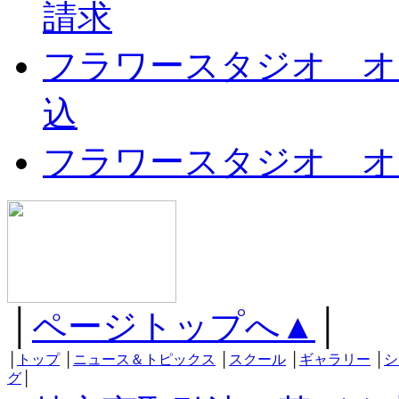
請求
フラワースタジオ オ
込
フラワースタジオ オ
│
ページトップへ▲
│
│
トップ
│
ニュース＆トピックス
│
スクール
│
ギャラリー
│
シ
グ
│