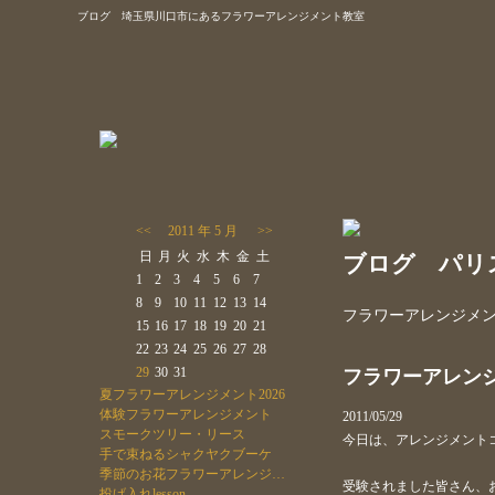
ブログ 埼玉県川口市にあるフラワーアレンジメント教室
フラワースタジオ オドラントのトップ
トップ
ニュース＆トピック
スクール
ギャラリー
<<
2011 年 5 月
>>
ス
日
月
火
水
木
金
土
ブログ パリ
1
2
3
4
5
6
7
8
9
10
11
12
13
14
フラワーアレンジメ
15
16
17
18
19
20
21
22
23
24
25
26
27
28
29
30
31
フラワーアレン
夏フラワーアレンジメント2026
体験フラワーアレンジメント
2011/05/29
スモークツリー・リース
今日は、アレンジメント
手で束ねるシャクヤクブーケ
季節のお花フラワーアレンジ…
受験されました皆さん、お疲
投げ入れlesson