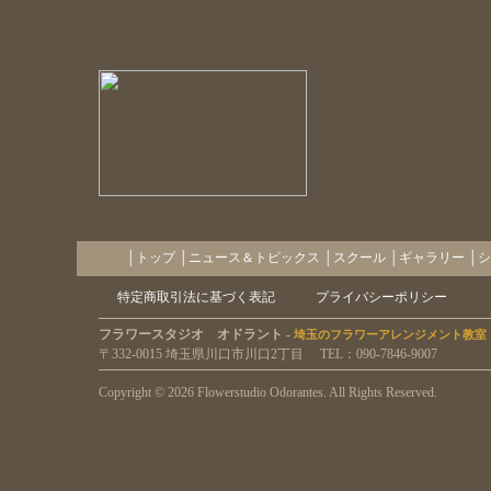
フラワースタジオ オドラントへ
の体験レッスン申込
フラワースタジオ オドラントへ
のアクセス
│
トップ
│
ニュース＆トピックス
│
スクール
│
ギャラリー
│
シ
特定商取引法に基づく表記
プライバシーポリシー
フラワースタジオ オドラント -
埼玉のフラワーアレンジメント教室
〒332-0015 埼玉県川口市川口2丁目 TEL：090-7846-9007
Copyright ©
2026 Flowerstudio Odorantes. All Rights Reserved.