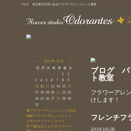
ブログ 埼玉県川口市にあるフラワーアレンジメント教室
フラワースタジオ オドラントのトップ
トップ
ニュース＆トピック
スクール
ギャラリー
<<
2010 年 10 月
>>
ス
日
月
火
水
木
金
土
ブログ パ
1
2
ト教室
3
4
5
6
7
8
9
10
11
12
13
14
15
16
フラワーアレ
17
18
19
20
21
22
23
24
25
26
27
28
29
30
けします！
31
夏フラワーアレンジメント2026
フレンチフ
体験フラワーアレンジメント
スモークツリー・リース
手で束ねるシャクヤクブーケ
2010/10/28